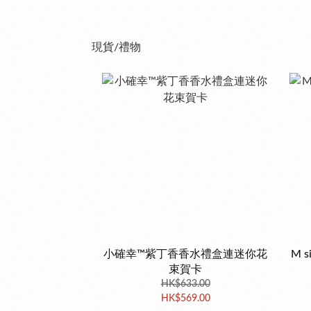
現貨/禮物
小確幸™紫丁香香水禮盒連迷你花
M 
束賀卡
HK$633.00
HK$569.00