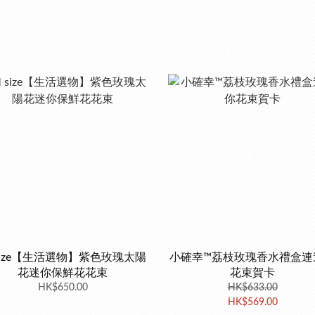
size【生活選物】紫色玫瑰太陽
小確幸™荔枝玫瑰香水禮盒連
花迷你保鮮花花束
花束賀卡
HK$650.00
HK$633.00
HK$569.00