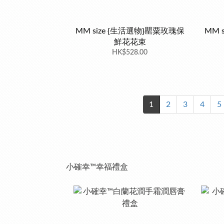
MM size {生活選物}罌粟玫瑰保
MM 
鮮花花束
HK$528.00
1
2
3
4
5
小確幸™幸福禮盒