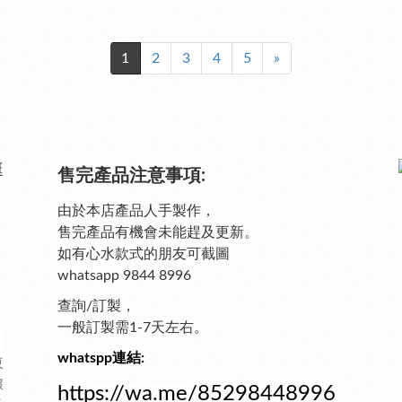
1
2
3
4
5
»
售完產品注意事項:
由於本店產品人手製作，
售完產品有機會未能趕及更新。
如有心水款式的朋友可截圖
whatsapp 9844 8996
查詢/訂製，
一般訂製需1-7天左右。
，
whatspp連結:
東
據
https://wa.me/85298448996