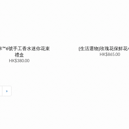
幸™6號手工香水迷你花束
{生活選物}玫瑰花保鮮花
禮盒
HK$865.00
HK$380.00
»