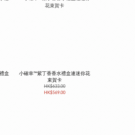
水禮盒
小確幸™紫丁香香水禮盒連迷你花
束賀卡
HK$633.00
HK$569.00