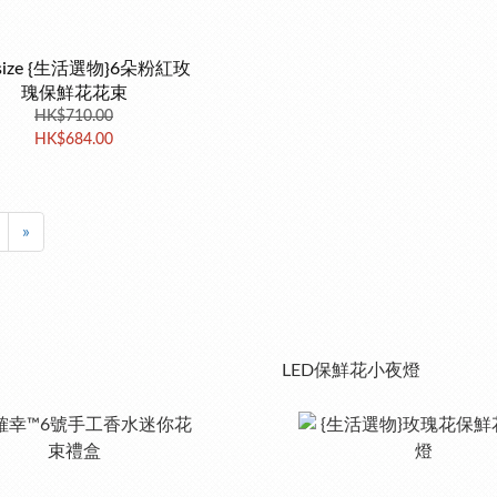
size {生活選物}6朵粉紅玫
瑰保鮮花花束
HK$710.00
HK$684.00
»
LED保鮮花小夜燈