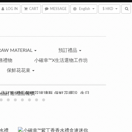
LOG IN
CART
MESSAGE
English
$ HKD
RAW MATERIAL
預訂禮品
務禮物
小確幸™X生活選物工作坊
保鮮花花束