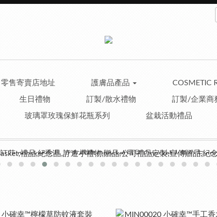
零售寄賣店地址
護膚品產品
COSMETIC 
生日禮物
訂製/散水禮物
訂製/企業商
玻璃罩玫瑰保鮮花瓶系列
盆栽活動禮品