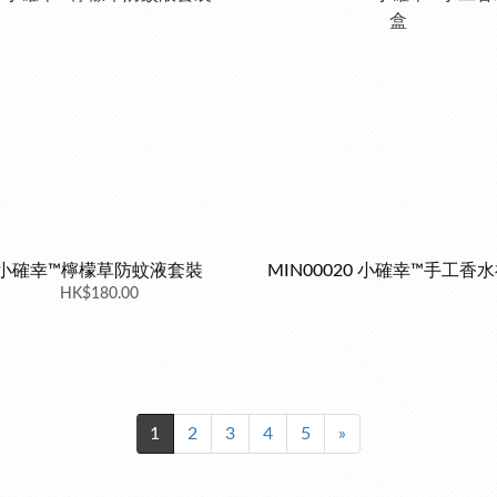
小確幸™檸檬草防蚊液套裝
MIN00020 小確幸™手工香
HK$180.00
1
2
3
4
5
»