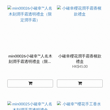
min00026小確幸™人名木
小確幸櫻花潤手霜香檳款
刻潤手霜透明禮盒（限定
禮盒
潤手霜）
HK$45.00