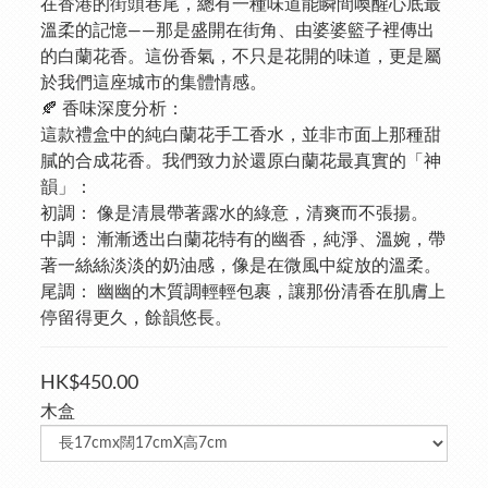
在香港的街頭巷尾，總有一種味道能瞬間喚醒心底最
溫柔的記憶——那是盛開在街角、由婆婆籃子裡傳出
的白蘭花香。這份香氣，不只是花開的味道，更是屬
於我們這座城市的集體情感。
🍂 香味深度分析：
這款禮盒中的純白蘭花手工香水，並非市面上那種甜
膩的合成花香。我們致力於還原白蘭花最真實的「神
韻」：
初調： 像是清晨帶著露水的綠意，清爽而不張揚。
中調： 漸漸透出白蘭花特有的幽香，純淨、溫婉，帶
著一絲絲淡淡的奶油感，像是在微風中綻放的溫柔。
尾調： 幽幽的木質調輕輕包裹，讓那份清香在肌膚上
停留得更久，餘韻悠長。
HK$450.00
木盒