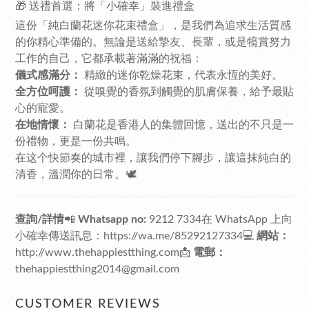
🎁 送禮首選：將「小確幸」裝進禮盒
這份「純白蘭花迷你花束禮盒」，是我們為追求生活質感
的你精心準備的。無論是送給摯友、長輩，或是犒賞努力
工作的自己，它都承載著滿滿的祝福：
儀式感滿分：
精緻的迷你乾燥花束，代表永恆的美好。
全方位呵護：
從嗅覺的香氛到觸覺的肌膚保養，給予最貼
心的寵愛。
在地情懷：
白蘭花是香港人的集體回憶，送出的不只是一
份禮物，更是一份共鳴。
在这个快節奏的城市裡，讓我們停下腳步，讓這抹純白的
清香，溫潤你的日常。🕊️
查詢/詳情
📲
Whatsapp no:
9212 7334在 WhatsApp 上向
小確幸傳送訊息：
https://wa.me/85292127334
💻
網站：
http://www.thehappiestthing.com
📩
電郵：
thehappiestthing2014@gmail.com
CUSTOMER REVIEWS