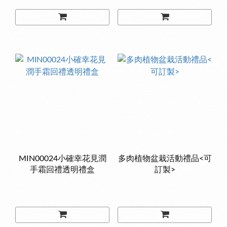
MIN00024小確幸花見潤
多肉植物盆栽活動禮品<可
手霜回禮透明禮盒
訂製>