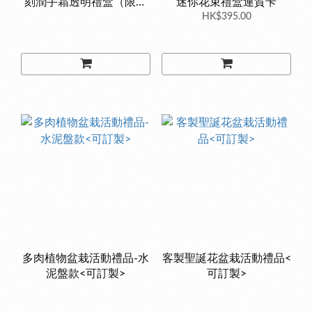
刻潤手霜透明禮盒（限定
迷你花束禮盒連賀卡
潤手霜）
HK$395.00
多肉植物盆栽活動禮品-水
客製聖誕花盆栽活動禮品<
泥盤款<可訂製>
可訂製>