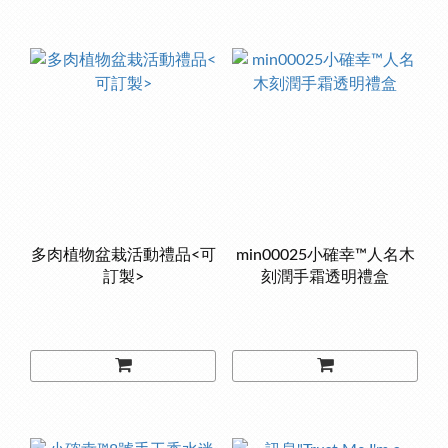
多肉植物盆栽活動禮品<可
min00025小確幸™人名木
訂製>
刻潤手霜透明禮盒