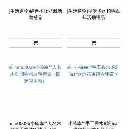
{生活選物}綠色植物盆栽活
{生活選物}聖誕多肉植物盆
動禮品
栽活動禮品
min00026小確幸™人名木
小確幸™️手工香水8號Tear