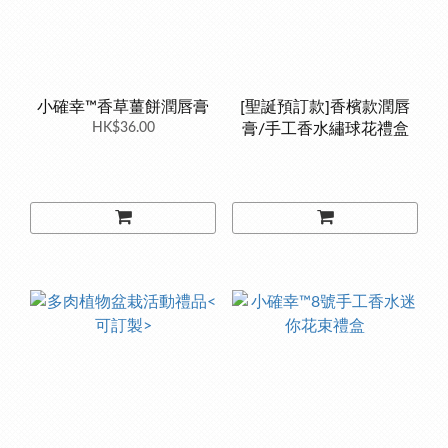
小確幸™香草薑餅潤唇膏
[聖誕預訂款]香檳款潤唇
HK$36.00
膏/手工香水繡球花禮盒