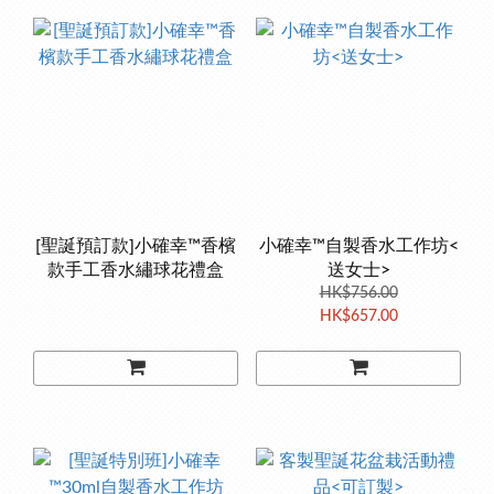
[聖誕預訂款]小確幸™香檳
小確幸™自製香水工作坊<
款手工香水繡球花禮盒
送女士>
HK$756.00
HK$657.00