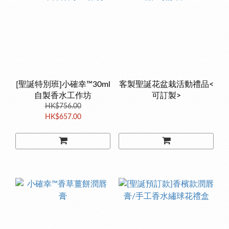
[聖誕特別班]小確幸™30ml
客製聖誕花盆栽活動禮品<
自製香水工作坊
可訂製>
HK$756.00
HK$657.00