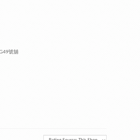
下G49號舖