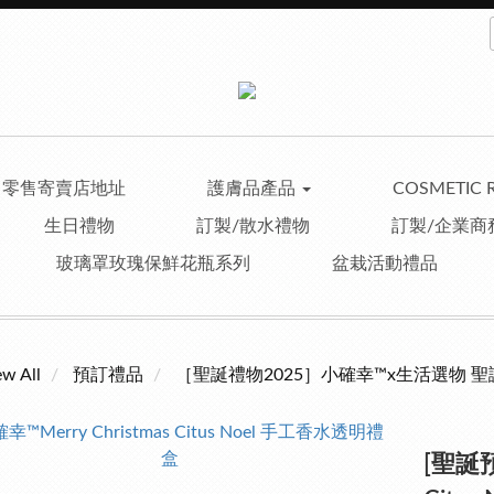
零售寄賣店地址
護膚品產品
COSMETIC 
生日禮物
訂製/散水禮物
訂製/企業商
玻璃罩玫瑰保鮮花瓶系列
盆栽活動禮品
ew All
預訂禮品
［聖誕禮物2025］小確幸™x生活選物 
[聖誕預