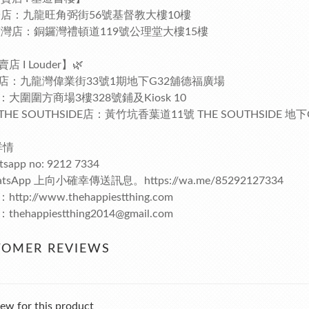
太子店：九龍旺角弼街56號基督教大樓10樓
銅鑼灣店：銅鑼灣禮頓道119號公理堂大樓15樓
店 I Louder】🌿
店：九龍灣偉業街33號1期地下G32舖德福廣場
大圍圍方商場3樓328號鋪及Kiosk 10
HE SOUTHSIDE店：黃竹坑香葉道11號 THE SOUTHSIDE 地
詳情
sapp no: 9212 7334
tsApp 上向小確幸傳送訊息。https://wa.me/85292127334
ttp://www.thehappiestthing.com
thehappiestthing2014@gmail.com
TOMER REVIEWS
ew for this product