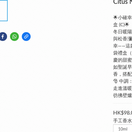
Citu
🌟小確幸™
盒 (C)
冬日暖陽
與松香瀰
幸——這款【
袋禮盒（
慶的甜蜜
如聖誕早
香，搭配
🎅 中調
走進溫暖
彷彿壁爐
HK$98.
手工香水