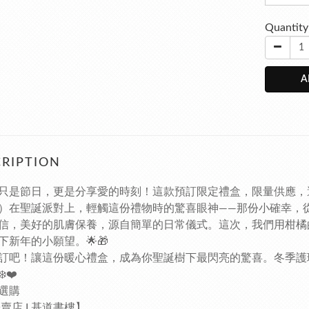
Quantity
A
RIPTION
只是節日，更是分享愛的時刻！這款預訂限定禮盒，限量供應，
）在聖誕派對上，輕觸這份禮物時的驚喜眼神——那份小確幸，
信，美好的肌膚保養，源自簡單的日常儀式。這次，我們用柑橘
下新年的小願望。🌟🎁
訂吧！讓這份暖心禮盒，成為你聖誕樹下最閃亮的驚喜。冬季護
️❤️
店選購
寄賣店 I 基道書樓】