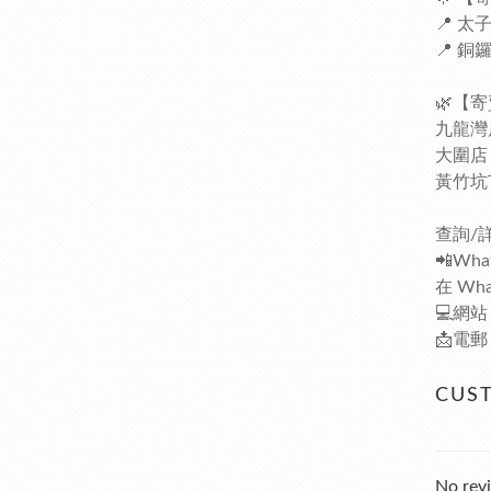
📍 
📍 
🌿【寄賣
九龍灣
大圍店：
黃竹坑T
查詢/
📲What
在 Wha
💻網站：h
📩電郵：
CUS
No revi