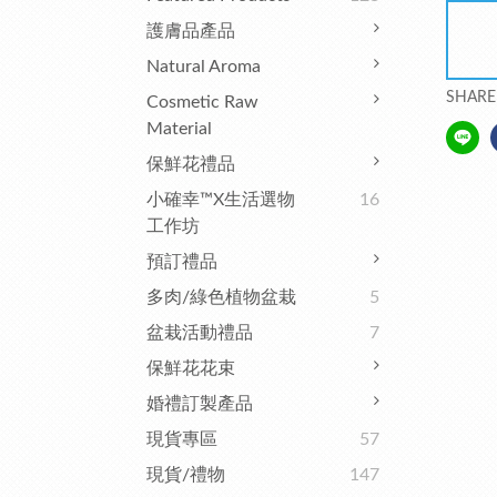
護膚品產品
Natural Aroma
SHARE
Cosmetic Raw
Material
保鮮花禮品
小確幸™x生活選物
16
工作坊
預訂禮品
多肉/綠色植物盆栽
5
盆栽活動禮品
7
保鮮花花束
婚禮訂製產品
現貨專區
57
現貨/禮物
147