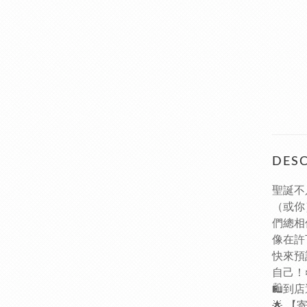
DESC
聖誕不
（或你
們總相
像在許
快來預
自己！❄
🛍️到
🌟 【