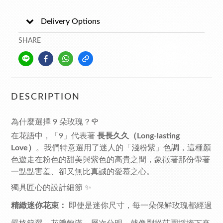
Delivery Options
SHARE
DESCRIPTION
為什麼選擇 9 朵玫瑰？🌹
在花語中，「9」代表著
長長久久（Long-lasting
Love）
。我們特意選用了迷人的「淺粉紫」色調，這種顏
色遊走在粉色的甜美與紫色的高貴之間，象徵著那份帶著
一點點害羞、卻又無比真誠的愛慕之心。
獨具匠心的設計細節 ✨
精緻迷你花束：
即使是迷你尺寸，每一朵保鮮玫瑰都經過