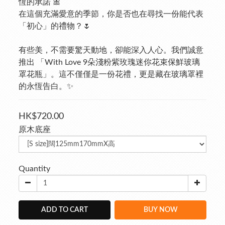
恆的承諾 🎀
在這個充滿愛意的季節，你是否也在尋找一份能代表
「初心」的禮物？🌷
有些美，不需要驚天動地，卻能深入人心。我們誠意
推出 「With Love 9朵淺粉紫玫瑰迷你花束保鮮玻璃
罩花瓶」。這不僅僅是一份花禮，更是藏在玻璃罩裡
的永恆告白。✨
HK$720.00
原木底座
Quantity
ADD TO CART
BUY NOW