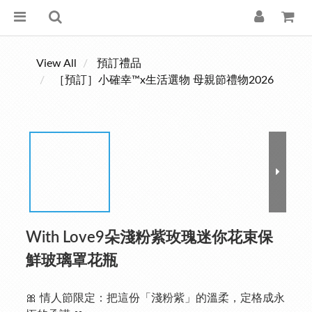
View All
預訂禮品
［預訂］小確幸™x生活選物 母親節禮物2026
With Love9朵淺粉紫玫瑰迷你花束保
鮮玻璃罩花瓶
🎀 情人節限定：把這份「淺粉紫」的溫柔，定格成永