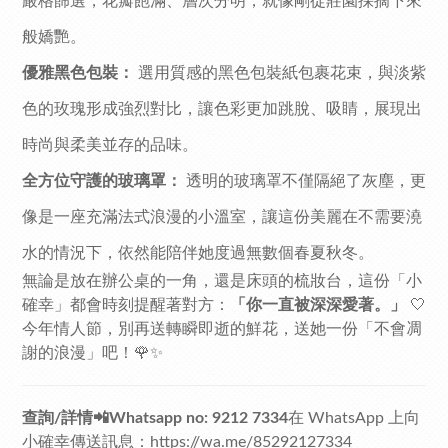
嚴格篩選，花瓣飽滿、層次分明，就像剛從莊園採摘下來
般嬌艷。
優雅黑色包裝：
選用質感的黑色包裝紙包裹花束，與淡紫
色的玫瑰形成強烈對比，讓色彩更加跳脫、吸睛，展現出
時尚與柔美並存的品味。
全方位守護的玻璃罩：
透明的玻璃罩不僅隔絕了灰塵，更
像是一座充滿法式浪漫的小溫室，讓這份美麗在不需要澆
水的情況下，依然能陪伴她度過無數個春夏秋冬。
無論是放在辦公桌的一角，還是床頭的梳妝台，這份「小
確幸」都會時刻提醒著對方：
「你一直被深深愛著。」
🤍
今年情人節，別再送轉瞬即逝的鮮花，送她一份「不會凋
謝的浪漫」吧！🌹✨
查詢/詳情📲Whatsapp no: 9212 7334
在 WhatsApp 上向
小確幸傳送訊息：
https://wa.me/85292127334