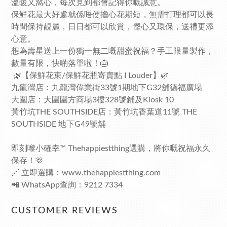
溫暖又窩心，每次見到都會記得你嘅誠意。
保鮮花最大好處就係唔使擔心花期短，無需打理都可以長
時間保持靚麗，日日都可以欣賞，慳心又環保，送禮更添
心意。
想為壽星送上一份獨一無二嘅甜蜜祝福？手工限量製作，
數量有限，快啲落單啦！🎂
🌿【保鮮花束/保鮮花瓶寄賣點 I Louder】🌿
九龍灣店：九龍灣偉業街33號1期地下G32舖德福廣場
大圍店：大圍圍方商場3樓328號鋪及Kiosk 10
黃竹坑THE SOUTHSIDE店：黃竹坑香葉道11號 THE
SOUTHSIDE 地下G49號舖
即刻嚟小確幸™ Thehappiestthing選購，將你嘅祝福永久
保存！🫶
🔗 立即選購：
www.thehappiestthing.com
📲 WhatsApp查詢：9212 7334
CUSTOMER REVIEWS