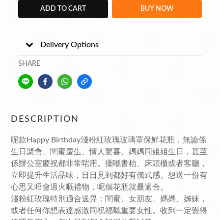
ADD TO CART
BUY NOW
Delivery Options
SHARE
DESCRIPTION
呢款Happy Birthday淺粉紅玫瑰玻璃罩保鮮花瓶，無論係
生日聚會、閨蜜慶生、情人驚喜、媽媽同姐姐生日，甚至
係辦公室慶祝都非常啱用。擺喺書枱、床頭櫃或者客廳，
立即提升生活品味，日日見到都好有儀式感。想送一份有
心思又唔會過火嘅禮物，呢個花瓶就最適合。
淺粉紅玫瑰特別適合送畀：閨蜜、女朋友、媽媽、姊妹，
或者任何你想表達感激同祝福嘅重要女性。收到一定覺得