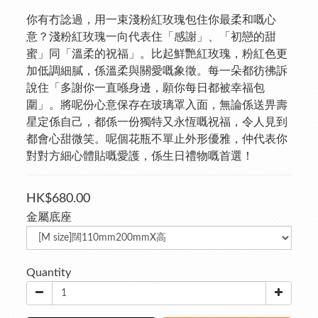
你有冇諗過，用一束淺粉紅玫瑰包住你最柔和嘅心
意？淺粉紅玫瑰一向代表住「感謝」、「初戀的甜
蜜」同「溫柔的祝福」。比起鮮艷紅玫瑰，粉紅色更
加低調細膩，係溫柔與關愛嘅象徵。每一朵都彷彿訴
說住「多謝你一直喺身邊，願你每日都被幸福包
圍」。將呢份心意保存在玻璃罩入面，無論係送畀壽
星定係自己，都係一份獨特又永恆嘅祝福，令人見到
都會心甜微笑。呢個花瓶不單止外形優雅，仲代表你
對對方細心體貼嘅愛護，係生日禮物嘅首選！
HK$680.00
金屬底座
Quantity