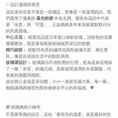
✨ 設計靈感與寓意
這款迷你花束不僅是一份擺設，更像是一首溫潤的詩。我
們選用了優雅的
暮光粉紫
作為主調。紫色在花語中代表
著「珍貴」與「守護」，正如媽媽多年來為家庭默默付出
的高貴靈魂。
中心主花：
精選高品質日本進口保鮮玫瑰，淡粉色的花瓣
層層疊加，寓意著母親那份細膩而深沉的慈愛。
精巧細節：
搭配同色系的繡球花與乾燥滿天星，層次豐
富，像是在述說生活中的點點滴滴。
玻璃罩設計：
玻璃圓頂不僅防塵好打理，更為這束花增添
了一種「永恆」的儀式感。底座採用溫潤的木質圓盤，代
表家的溫暖與穩固。
放在辦公桌或是床頭櫃，小小一束卻充滿力量。每一眼，
都能讓媽媽感受到那份被捧在手心的幸福感。💖
🎁 給媽媽的小確幸
不需要華麗的語言，這份「看得見的溫柔」就是最好的告