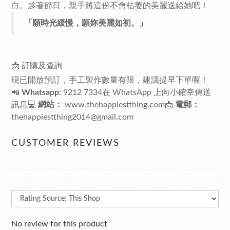
白。趁著節日，親手將這份不會枯萎的美麗送給她吧！
「願時光緩慢，願妳美麗如初。」
📩 訂購及查詢
現已開放預訂，手工製作數量有限，建議提早下單喔！
📲
Whatsapp:
9212 7334
在 WhatsApp 上向小確幸傳送
訊息
💻
網站：
www.thehappiestthing.com
📩
電郵：
thehappiestthing2014@gmail.com
CUSTOMER REVIEWS
No review for this product