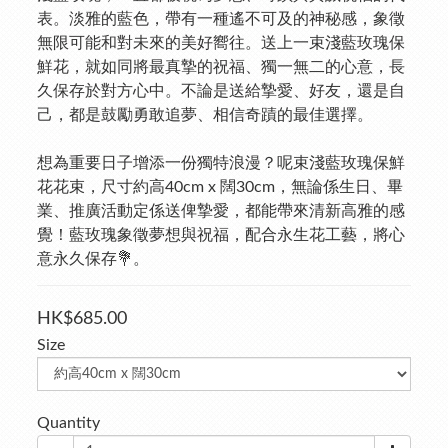
表。淡雅的藍色，帶有一種遙不可及的神秘感，象徵
無限可能和對未來的美好嚮往。送上一束淺藍玫瑰保
鮮花，就如同將最真摯的祝福、獨一無二的心意，長
久保存於對方心中。不論是送給摯愛、好友，還是自
己，都是鼓勵勇敢追夢、相信奇蹟的最佳選擇。
想為重要日子增添一份獨特浪漫？呢束淺藍玫瑰保鮮
花花束，尺寸約高40cm x 闊30cm，無論係生日、畢
業、推廣活動定係送俾摯愛，都能帶來清新高雅的感
覺！藍玫瑰象徵夢想與祝福，配合永生花工藝，將心
意永久保存💐。
HK$685.00
Size
Quantity