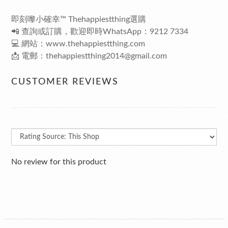
即刻嚟小確幸™ Thehappiestthing選購
📲 查詢或訂購，歡迎即時WhatsApp：9212 7334
💻 網站：www.thehappiestthing.com
📩 電郵：thehappiestthing2014@gmail.com
CUSTOMER REVIEWS
No review for this product