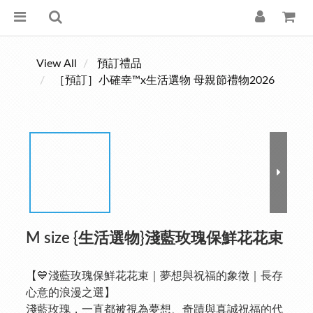
View All
預訂禮品
［預訂］小確幸™x生活選物 母親節禮物2026
M size {生活選物}淺藍玫瑰保鮮花花束
【💙淺藍玫瑰保鮮花花束｜夢想與祝福的象徵｜長存
心意的浪漫之選】
淺藍玫瑰，一直都被視為夢想、奇蹟與真誠祝福的代