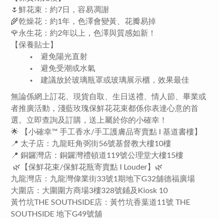
🌷鮮花束：約7日，容易凋謝
🌾乾燥花：約1年，色澤會變黃、花瓣易掉
🌹永生花：約2年以上，色澤與質感如新！
【保養貼士】
避免陽光直射
避免受潮或水氣
建議放於玻璃瓶罩或玻璃展示櫃，效果最佳
無論係網上訂花、現貨自取、生日送禮、情人節、畢業或
者推廣活動，淺藍玫瑰保鮮花花束都係你表達心意的首
選。立即查詢及訂購，送上屬於你的小確幸！
🌟 【小確幸™ 手工香水/手工護膚品寄賣點 I 基道書樓】
📍 太子店：九龍旺角弼街56號基督教大樓10樓
📍 銅鑼灣店：銅鑼灣禮頓道119號公理堂大樓15樓
🌿【保鮮花束/保鮮花瓶寄賣點 I Louder】🌿
九龍灣店：九龍灣偉業街33號1期地下G32舖德福廣場
大圍店：大圍圍方商場3樓328號鋪及Kiosk 10
黃竹坑THE SOUTHSIDE店：黃竹坑香葉道11號 THE
SOUTHSIDE 地下G49號舖