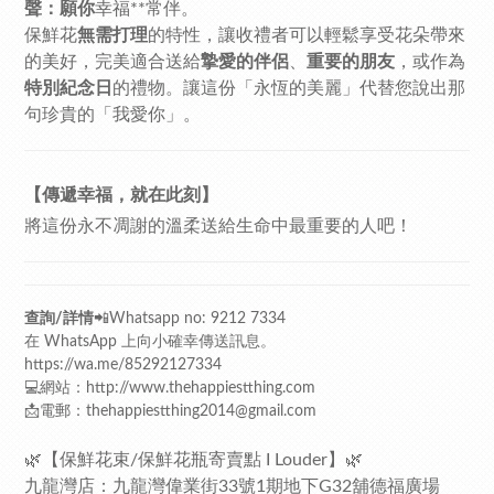
聲：願你
幸福**常伴。
保鮮花
無需打理
的特性，讓收禮者可以輕鬆享受花朵帶來
的美好，完美適合送給
摯愛的伴侶
、
重要的朋友
，或作為
特別紀念日
的禮物。讓這份「永恆的美麗」代替您說出那
句珍貴的「我愛你」。
【傳遞幸福，就在此刻】
將這份永不凋謝的溫柔送給生命中最重要的人吧！
查詢/詳情
📲Whatsapp no: 9212 7334
在 WhatsApp 上向小確幸傳送訊息。
https://wa.me/85292127334
💻網站：
http://www.thehappiestthing.com
📩電郵：thehappiestthing2014@gmail.com
🌿【保鮮花束/保鮮花瓶寄賣點 I Louder】🌿
九龍灣店：九龍灣偉業街33號1期地下G32舖德福廣場