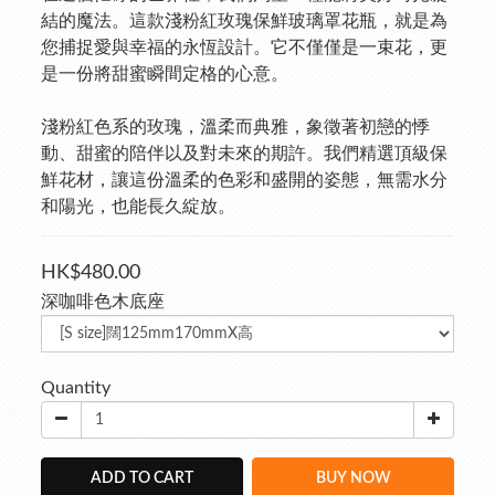
結的魔法。這款淺粉紅玫瑰保鮮玻璃罩花瓶，就是為
您捕捉愛與幸福的永恆設計。它不僅僅是一束花，更
是一份將甜蜜瞬間定格的心意。
淺粉紅色系的玫瑰，溫柔而典雅，象徵著初戀的悸
動、甜蜜的陪伴以及對未來的期許。我們精選頂級保
鮮花材，讓這份溫柔的色彩和盛開的姿態，無需水分
和陽光，也能長久綻放。
HK$480.00
深咖啡色木底座
Quantity
ADD TO CART
BUY NOW