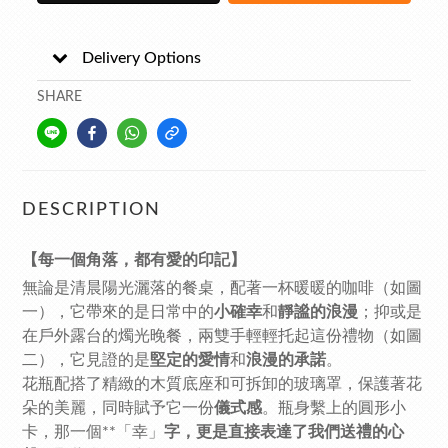
Delivery Options
SHARE
DESCRIPTION
【每一個角落，都有愛的印記】
無論是清晨陽光灑落的餐桌，配著一杯暖暖的咖啡（如圖
一），它帶來的是日常中的
小確幸
和
靜謐的浪漫
；抑或是
在戶外露台的燭光晚餐，兩雙手輕輕托起這份禮物（如圖
二），它見證的是
堅定的愛情
和
浪漫的承諾
。
花瓶配搭了精緻的木質底座和可拆卸的玻璃罩，保護著花
朵的美麗，同時賦予它一份
儀式感
。瓶身繫上的圓形小
卡，那一個**「幸」
字，更是直接表達了我們送禮的心