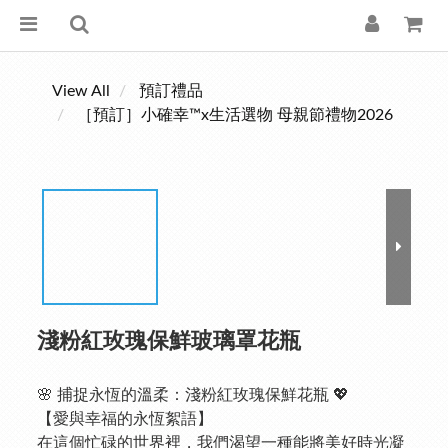
View All
預訂禮品
［預訂］小確幸™x生活選物 母親節禮物2026
淺粉紅玫瑰保鮮玻璃罩花瓶
🌸 捕捉永恆的溫柔：淺粉紅玫瑰保鮮花瓶 💖
【愛與幸福的永恆絮語】
在這個忙碌的世界裡，我們渴望一種能將美好時光凝