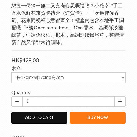
想搵一份獨一無二又充滿心思嘅禮物？小確幸™手工
香水保鮮花束賀卡禮盒（連賀卡），一次過俾你香
氣、花束同祝福心意都齊全！禮盒內包含本地手工調
配嘅「5號Once more time」10ml香水，基調係淡雅
綠茶，中調係松柏、彬木，高調點綴鼠尾草，整體清
新自然又帶點木質韻味。
HK$428.00
木盒
Quantity
ADD TO CART
BUY NOW