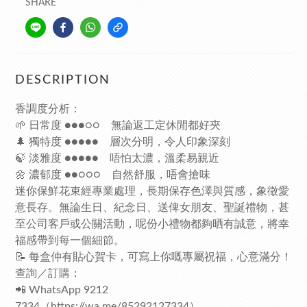
SHARE
DESCRIPTION
香調度分析：
🌱 日常度 ●●●○○ 無論返工定休閒都好夾
🌲 獨特度 ●●●●● 層次分明，令人印象深刻
🍃 淡雅度 ●●●●● 唔怕太濃，溫柔易親近
🌼 濃郁度 ●●○○○ 自然舒服，唔會搶味
迷你保鮮花束經專業處理，長期保存色澤與質感，象徵愛
意長存。無論生日、紀念日、送俾女朋友、聖誕禮物，甚
至公司客戶或公關活動，呢份小禮物都夠晒有誠意，將幸
福感帶到每一個細節。
📝 每盒仲有貼心賀卡，可寫上你嘅專屬祝福，心意滿分！
查詢／訂購：
📲 WhatsApp 9212
7334（
https://wa.me/85292127334）