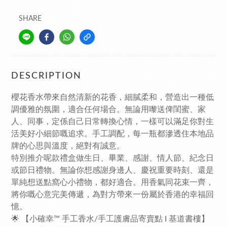
SHARE
DESCRIPTION
櫻花香水帶來自然清新的花香，細膩柔和，營造出一種低
調優雅的氛圍，適合任何場合。無論用嚟送俾閨蜜、家
人、同事，定係自己日常轉換心情，一樣可以滿足你對生
活美好小細節嘅追求。手工調配，每一瓶都滲透住本地品
牌的心思與溫度，絕對有誠意。
特別推介呢款禮盒做生日、畢業、感謝、情人節、紀念日
或節日禮物。無論你想感謝身邊人、慶祝重要時刻、還是
單純想送點窩心小禮物，都好適合。用香氣同花束一齊，
將你嘅心意完美傳遞，為對方帶來一份屬於香港的幸福回
憶。
🌟 【小確幸™ 手工香水/手工護膚品寄賣點 I 基道書樓】