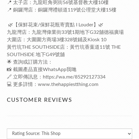
📍 太子店：九龍旺角弼街56號基督教大樓10樓
📍 銅鑼灣店：銅鑼灣禮頓道119號公理堂大樓15樓
🌿【保鮮花束/保鮮花瓶寄賣點 I Louder】🌿
九龍灣店：九龍灣偉業街33號1期地下G32舖德福廣場
大圍店：大圍圍方商場3樓328號鋪及Kiosk 10
黃竹坑THE SOUTHSIDE店：黃竹坑香葉道11號 THE
SOUTHSIDE 地下G49號舖
🌟 查詢或訂購方法：
📸 截圖產品直接WhatsApp我哋
🔗 立即傳訊息：
https://wa.me/85292127334
💻 更多詳情：
www.thehappiestthing.com
CUSTOMER REVIEWS