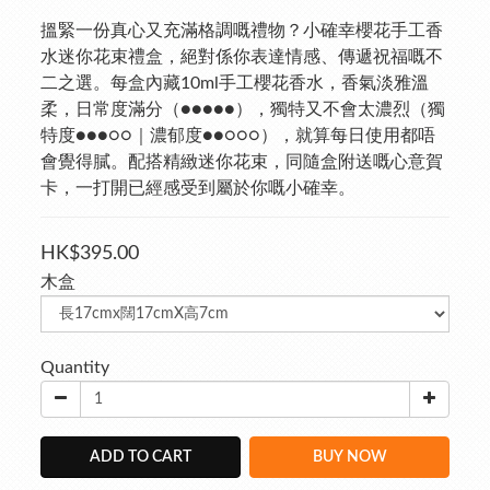
搵緊一份真心又充滿格調嘅禮物？小確幸櫻花手工香
水迷你花束禮盒，絕對係你表達情感、傳遞祝福嘅不
二之選。每盒內藏10ml手工櫻花香水，香氣淡雅溫
柔，日常度滿分（●●●●●），獨特又不會太濃烈（獨
特度●●●○○｜濃郁度●●○○○），就算每日使用都唔
會覺得膩。配搭精緻迷你花束，同隨盒附送嘅心意賀
卡，一打開已經感受到屬於你嘅小確幸。
HK$395.00
木盒
Quantity
ADD TO CART
BUY NOW