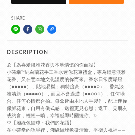
SHARE
DESCRIPTION
🌼【為喜愛淡雅花香與本地情懷的你而設】
小確幸™純白蘭花手工香水迷你花束禮盒，專為鍾意淡雅
花香、又在意本地文化溫度的你而來。香水日常度爆燈
（●●●●●），貼地易襯；獨特度高（●●●●○），香氣淡
雅清新（●●●●○），而且不會過濃（●●○○○），任何場
合、任何心情都合拍。每盒皆由本地人手製作，配上迷你
保鮮花束，自用有儀式感，送禮更見心思；返工、見朋友
或約會，輕輕一噴，幸福感即時圍繞你。✨
💚【淺綠色繡球・我們的花語】
在小確幸的語境裡，淺綠繡球象徵清新、平衡與祝福——