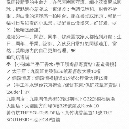
像雨後新葉的生命力，亦代表團圓守護。細小花瓣聚成圓
球，把點滴心意凝成一束溫柔；色調低飽和、耐看不搶
眼，與白蘭的潔淨感一拍即合。擺在書桌或床頭，就是一
幅可日常細看的小風景，提醒自己慢慢來、好好愛。🌿
🎀【最啱送給誰】
送給另一半、閨密、同事、姊妹團或家人都恰到好處；生
日、周年、畢業、謝師、入伙及日常打氣同樣適用。當
然，獎勵努力的自己更加合理。💝
🛍️到店選購
🌟 【小確幸™ 手工香水/手工護膚品寄賣點 I 基道書樓】
📍 太子店：九龍旺角弼街56號基督教大樓10樓
📍 銅鑼灣店：銅鑼灣禮頓道119號公理堂大樓15樓
🌿【手工香水迷你花束禮盒 /保鮮花束/保鮮花瓶寄賣點 I
Louder】🌿
九龍灣店：九龍灣偉業街33號1期地下G32舖德福廣場
大圍店：大圍圍方商場3樓328號鋪及Kiosk 10
黃竹坑THE SOUTHSIDE店：黃竹坑香葉道11號 THE
SOUTHSIDE 地下G49號舖