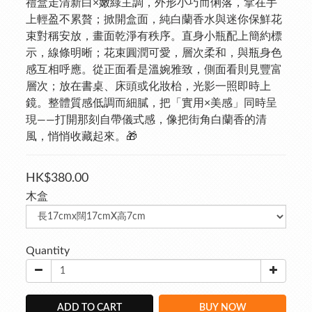
禮盒走清新白×嫩綠主調，外形小巧而俐落，拿在手
上輕盈不累贅；掀開盒面，純白蘭香水與迷你保鮮花
束對稱安放，畫面乾淨有秩序。直身小瓶配上簡約標
示，線條明晰；花束圓潤可愛，層次柔和，與瓶身色
感互相呼應。從正面看是溫婉雅致，側面看則見豐富
層次；放在書桌、床頭或化妝枱，光影一照即時上
鏡。整體質感低調而細膩，把「實用×美感」同時呈
現——打開那刻自帶儀式感，像把街角白蘭香的清
風，悄悄收藏起來。🎁
HK$380.00
木盒
Quantity
ADD TO CART
BUY NOW