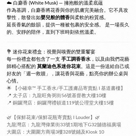
☁️ 白麝香 (White Musk) — 擁抱般的溫柔底蘊
作為基調，白麝香將花香與你的肌膚完美融合。它不具攻
擊性，散發出如
嬰兒般的體香
與柔軟的粉質感。
延長香氣的餘韻，提供一種被包裹的安全感。 是一場長久
的、安靜的陪伴，直到下班時刻依然溫柔。
💐 迷你花束禮盒：視覺與嗅覺的雙重饗宴
每一份禮盒都包含了一支
手工調香香水
，以及由我們花藝
師精心搭配的
莫蘭迪色系迷你花束
。這是一份送給自己或
好友的「週一救贖」，讓花香與花藝，點亮你的辦公桌與
心情。
🌟 【小確幸™ 手工香水/手工護膚品寄賣點 I 基道書樓】
📍 太子店：九龍旺角弼街56號基督教大樓10樓
📍 銅鑼灣店：銅鑼灣禮頓道119號公理堂大樓15樓
🌿【保鮮花束/保鮮花瓶寄賣點 I Louder】🌿
九龍灣店：九龍灣偉業街33號1期地下G32舖德福廣場
大圍店：大圍圍方商場3樓328號鋪及Kiosk 10