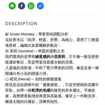
DESCRIPTION
🍃 Green Monday：專業香味調配分析
這款香水以「純淨、輕盈、舒壓」為核心，選用了三種靈
魂香材，編織出如晨曦般的氣息：
🌼 茉莉 (Jasmine) — 輕盈的靈動之光
我們選用的是帶有
綠意感的小花茉莉
，它不像一般花香那
樣濃郁奪目，而是帶著清晨露水般的清透。
入靈魂的清新感，中和了壓力帶來的沉悶。像是走進一條
開滿白色小花的靜謐小徑。
🍊 橙花 (Neroli) — 知性的療癒微風
橙花是這款調香中的「優雅擔當」，它從苦橙樹的花瓣中
萃取，自帶一種
乾淨的皂感
與微苦的草本層次。平撫焦
慮，為整體香氣增加厚度與高級感。像穿上一件剛洗淨、
曬過太陽的白襯衫，清爽而知性。