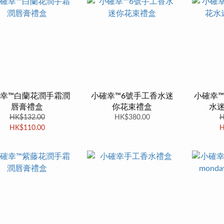
幸™白蘭花潤手霜潤
小確幸™6號手工香水迷
小確幸
唇膏禮盒
你花束禮盒
水
HK$132.00
HK$380.00
H
HK$110.00
H