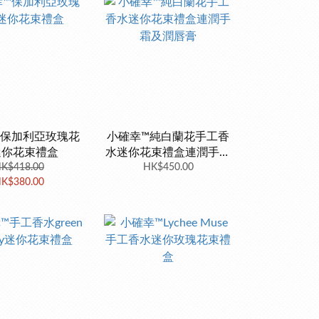
™保加利亞玫瑰花
小確幸™純白蘭花手工香
迷你花束禮盒
水迷你花束禮盒連潤手霜
K$418.00
HK$450.00
及潤唇膏
K$380.00