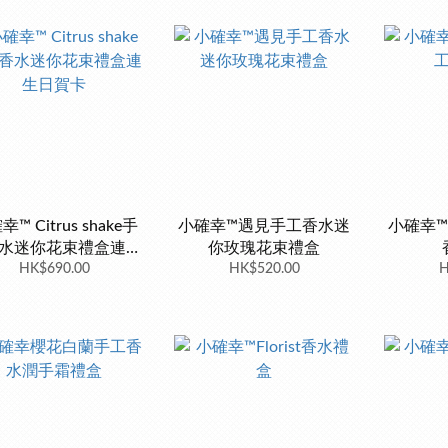
™ Citrus shake手
小確幸™遇見手工香水迷
小確幸
水迷你花束禮盒連生
你玫瑰花束禮盒
HK$690.00
日賀卡
HK$520.00
H