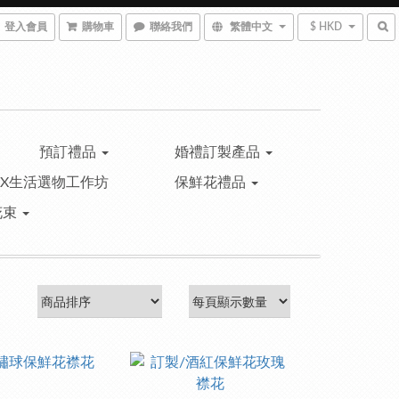
登入會員
購物車
聯絡我們
繁體中文
$ HKD
預訂禮品
婚禮訂製產品
™X生活選物工作坊
保鮮花禮品
花束