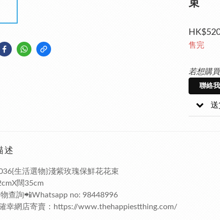
束
HK$520
售完
若想購買
聯絡我
送
描述
0036{生活選物}淺紫玫瑰保鮮花花束
cmX闊35cm
詢📲Whatsapp no: 98448996
網店寄賣：https://www.thehappiestthing.com/