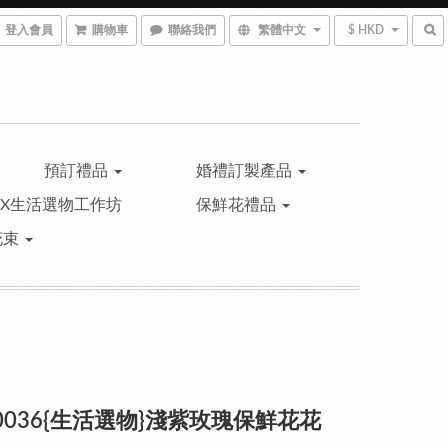
登入會員
購物車
聯絡我們
繁體中文
$ HKD
預訂禮品
婚禮訂製產品
™X生活選物工作坊
保鮮花禮品
花束
0036{生活選物}淺紫玫瑰保鮮花花