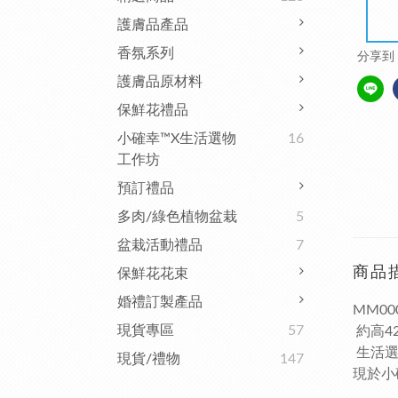
護膚品產品
香氛系列
分享到
護膚品原材料
保鮮花禮品
小確幸™x生活選物
16
工作坊
預訂禮品
多肉/綠色植物盆栽
5
盆栽活動禮品
7
商品
保鮮花花束
婚禮訂製產品
MM0
現貨專區
57
約高42
生活選物查
現貨/禮物
147
現於小確幸