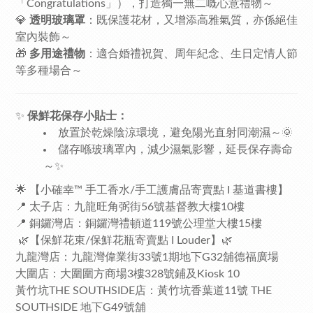
「Congratulations」），打造獨一無二嘅心意禮物～
💎
透明玻璃罩
：既保護花材，又增添高雅氣質，亦係絕佳
室內裝飾～
🎁
多用途禮物
：適合婚禮祝賀、周年紀念、生日定情人節
等多種場合～
✨
保鮮花保存小貼士：
放置於乾燥陰涼環境，避免陽光直射同潮濕～🌞
儲存喺玻璃罩內，減少濕氣影響，延長保存壽命
～✨
🌟 【小確幸™ 手工香水/手工護膚品寄賣點 I 基道書樓】
📍 太子店：九龍旺角弼街56號基督教大樓10樓
📍 銅鑼灣店：銅鑼灣禮頓道119號公理堂大樓15樓
🌿【保鮮花束/保鮮花瓶寄賣點 I Louder】🌿
九龍灣店：九龍灣偉業街33號1期地下G32舖德福廣場
大圍店：大圍圍方商場3樓328號鋪及Kiosk 10
黃竹坑THE SOUTHSIDE店：黃竹坑香葉道11號 THE
SOUTHSIDE 地下G49號舖