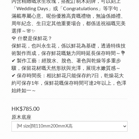
內含精緻嘅永生玫瑰，搭配訂制木刻牌，可以刻上
「Wedding Days」或「Congratulations」等字句，
滿載專屬心意。呢份優雅高貴嘅禮物，無論係婚禮、
周年紀念、生日定其他重要場合，都係送祝福嘅完美
選擇～🌸✨
🌹 什麼是保鮮花？
保鮮花，也叫永生花，係以鮮花為基礎，透過特殊技
術製作而成，保存鮮花嘅魅力同時延長保存時間～💐
✔ 製作工藝：經脫水、脫色、著色與乾燥等多重步
驟，保留花材嘅天然形狀與光澤，展現水嫩質感～
✔ 保存時間長：相比鮮花只能保存約7日，乾燥花大
約可保存1年，保鮮花嘅保存時間可達2年以上，色澤
始終如一～
HK$785.00
原木底座