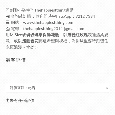
即刻嚟小確幸™ Thehappiestthing選購
📲 查詢或訂購，歡迎即時WhatsApp：9212 7334
💻 網站：www.thehappiestthing.com
📩 電郵：thehappiestthing2014@gmail.com
用
M Size玫瑰玻璃罩保鮮花瓶
，以
淺粉紅玫瑰
表達溫柔愛
意，或以
淺藍色花
傳遞希望與祝福，為你嘅重要時刻留住
永恆浪漫～🌹🎁✨
顧客評價
尚未有任何評價