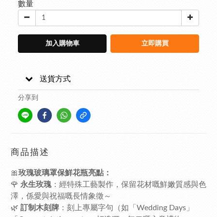
數量
加入購物車
立即購買
送貨方式
分享到
商品描述
🎀
玫瑰玻璃罩保鮮花瓶亮點：
🌹
永生玫瑰
：經特殊工藝製作，保留花材嘅鮮嫩質感與色
澤，係愛與祝福嘅長情象徵～
🌿
訂制木刻牌
：刻上專屬字句（如「Wedding Days」