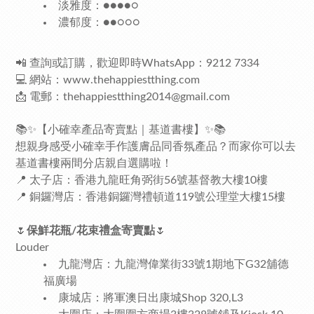
淡雅度：●●●●○
濃郁度：●●○○○
📲 查詢或訂購，歡迎即時WhatsApp：9212 7334
💻 網站：
www.thehappiestthing.com
📩 電郵：
thehappiestthing2014@gmail.com
📚✨【小確幸產品寄賣點｜基道書樓】✨📚
想親身感受小確幸手作護膚品同香氛產品？而家你可以去
基道書樓兩間分店親自選購啦！
📍 太子店：香港九龍旺角弼街56號基督教大樓10樓
📍 銅鑼灣店：香港銅鑼灣禮頓道119號公理堂大樓15樓
🌷
保鮮花瓶/花束禮盒寄賣點
🌷
Louder
九龍灣店：九龍灣偉業街33號1期地下G32舖德
福廣場
康城店：將軍澳日出康城Shop 320,L3