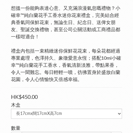
想搵一份能夠表達心意、又充滿浪漫氣息嘅禮物？小
確幸™純白蘭花手工香水迷你花束禮盒，完美結合經
典香氣同保鮮花束，無論生日、紀念日、送俾女朋
友、聖誕交換禮物，甚至公司公關活動或工商禮品都
一樣咁適合！
禮盒內包括一束精緻迷你保鮮花花束，每朵花都經過
專業處理，色澤持久、象徵愛意永恆；搭配10ml小確
幸™純白蘭花手工香水，香氣清新淡雅，帶點果香，
令人一聞難忘。每日輕輕一噴，彷彿置身於盛放白蘭
花園，令人心情愉快又倍感幸福。
HK$450.00
木盒
數量