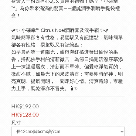
身邊人一份既有心思又實用的禮物了嗎？「小確幸
™」為你帶來滿滿的驚喜——聖誕潤手潤唇手提袋禮
盒！
🌿✨ 小確幸™ Citrus Noel潤唇膏及潤手霜 ✨🌿
氣味簡單卻各有性格，易駕馭又有記憶點：氣味簡單
卻各有性格，易駕馭又有記憶點：
如早晨的第一道陽光，甜橙與紅橘迸發出愉悅的果
香，搭配佛手柑的清新微苦，為節日揭開活潑序幕添
上一抹溫暖層次，清新而不單薄。偏愛乾淨氣質的，
微甜不膩，如晨光下的果皮清香；需要即時醒神，明
亮爽朗、提氣開朗，一聞即好心情。清爽路線，零壓
力上手，既乾淨亦不冒失。🧴✨
HK$192.00
HK$128.00
尺寸