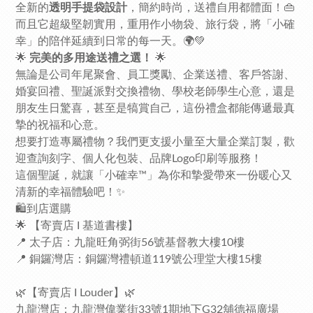
全新的
透明手提袋設計
，簡約時尚，送禮自用都體面！👜
而且它超級堅韌實用，重用作小物袋、旅行袋，將「小確
幸」的陪伴延續到日常的每一天。🌍💚
🌟
完美的多用途送禮之選！
🌟
無論是公司年尾聚會、員工獎勵、企業送禮、客戶答謝、
婚宴回禮、聖誕派對交換禮物、學校老師學生心意，還是
朋友生日驚喜，甚至是犒賞自己，這份禮盒都能傳遞最真
摯的祝福和心意。
想要打造專屬禮物？我們更支援小量至大量企業訂製，歡
迎查詢刻字、個人化包裝、品牌Logo印刷等服務！
這個聖誕，就讓「小確幸™」為你和摯愛帶來一份暖心又
清新的幸福體驗吧！✨
🛍️到店選購
🌟 【寄賣店 I 基道書樓】
📍 太子店：九龍旺角弼街56號基督教大樓10樓
📍 銅鑼灣店：銅鑼灣禮頓道119號公理堂大樓15樓
🌿【寄賣店 I Louder】🌿
九龍灣店：九龍灣偉業街33號1期地下G32舖德福廣場