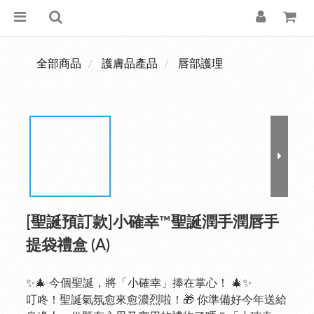
全部商品
護膚品產品
唇部護理
[聖誕預訂款]小確幸™聖誕潤手潤唇手
提袋禮盒 (A)
✨🎄 今個聖誕，將「小確幸」捧在掌心！ 🎄✨
叮咚！聖誕氣氛愈來愈濃烈啦！🎁 你準備好今年送給