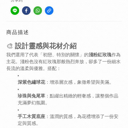
分享到
商品描述
🎨
設計靈感與花材介紹
我們選用了代表「初戀、特別的關懷」的
淺粉紅玫瑰
作為
主花。淺粉色沒有紅玫瑰那般熱烈奔放，卻多了一份細水
長流的溫柔與優雅。搭配：
深紫色繡球花
：增添層次感，象徵希望與美滿。
珍珠與兔尾草
：點綴出精緻的輕奢感，讓整個作品
充滿夢幻氛圍。
手工木質底座
：溫潤的質感，為花禮增添了一份安
定與質感。