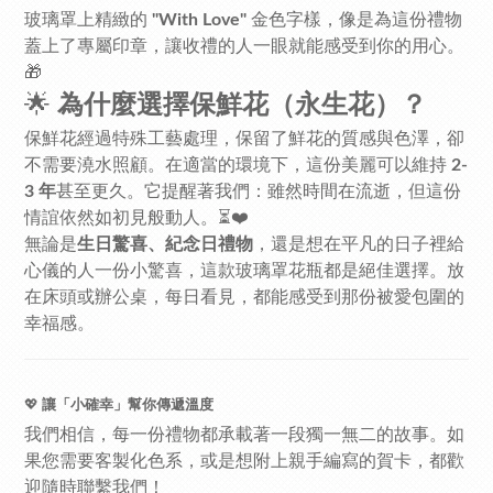
玻璃罩上精緻的
"With Love"
金色字樣，像是為這份禮物
蓋上了專屬印章，讓收禮的人一眼就能感受到你的用心。
🎁
🌟
為什麼選擇保鮮花（永生花）？
保鮮花經過特殊工藝處理，保留了鮮花的質感與色澤，卻
不需要澆水照顧。在適當的環境下，這份美麗可以維持
2-
3 年
甚至更久。它提醒著我們：雖然時間在流逝，但這份
情誼依然如初見般動人。⏳❤️
無論是
生日驚喜、紀念日禮物
，還是想在平凡的日子裡給
心儀的人一份小驚喜，這款玻璃罩花瓶都是絕佳選擇。放
在床頭或辦公桌，每日看見，都能感受到那份被愛包圍的
幸福感。
💖
讓「小確幸」幫你傳遞溫度
我們相信，每一份禮物都承載著一段獨一無二的故事。如
果您需要客製化色系，或是想附上親手編寫的賀卡，都歡
迎隨時聯繫我們！