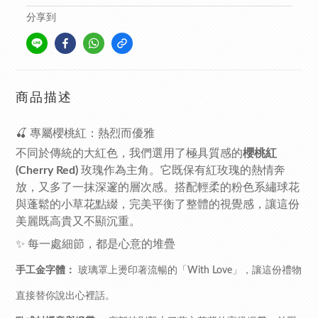
分享到
商品描述
🍒 專屬櫻桃紅：熱烈而優雅
不同於傳統的大紅色，我們選用了極具質感的
櫻桃紅
(Cherry Red)
玫瑰作為主角。它既保有紅玫瑰的熱情奔
放，又多了一抹深邃的層次感。搭配輕柔的粉色系繡球花
與蓬鬆的小草花點綴，完美平衡了整體的視覺感，讓這份
美麗既高貴又不顯沉重。
✨ 每一處細節，都是心意的堆疊
手工金字體：
玻璃罩上燙印著流暢的「With Love」，讓這份禮物
直接替你說出心裡話。