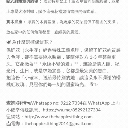
歐式封蠟章與緞帶：
底部特別繫上了薰衣草紫的高級緞帶，並壓
上專屬火漆封蠟，賦予這份花禮如情書般的儀式感。
實木底座：
厚實的木質基座，為嬌嫩的花朵提供了穩固的支撐，
放在家中的任何角落都是一處絕美的風景。
🕊️ 為什麼選擇保鮮花？
保鮮花（永生花）經過特殊工藝處理，保留了鮮花的質感
與色澤，卻不需要澆水照顧，能陪伴對方 1-3 年甚至更
久。它象徵著**「永恆不變的愛」**，無論是情人節、紀
念日、生日，或是求婚驚喜，它都是最完美的告白。
把這份「小確幸」送給最特別的她，讓這朵永不凋謝的櫻
桃紅玫瑰，見證你們每一刻的甜蜜時光。 🥂✨
查詢/詳情
📲Whatsapp no: 9212 7334在 WhatsApp 上向
小確幸傳送訊息。
https://wa.me/85292127334
💻網站：
http://www.thehappiestthing.com
📩電郵：thehappiestthing2014@gmail.com