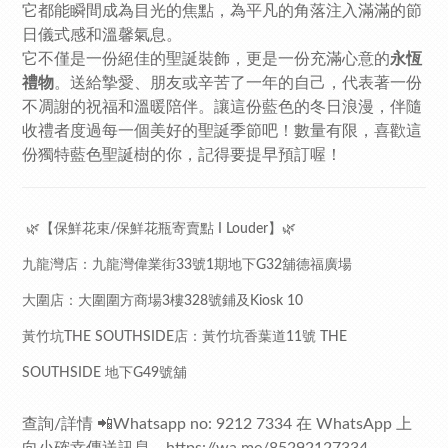
它都能瞬間成為目光的焦點，為平凡的角落注入滿滿的節
日儀式感和溫馨氣息。
它不僅是一份絕佳的聖誕裝飾，更是一份充滿心意的
永恆
禮物
。送給摯愛、朋友或辛苦了一年的自己，代表著一份
不凋謝的祝福和溫暖陪伴。讓這份藍色的冬日浪漫，伴隨
收禮者度過每一個美好的聖誕季節吧！數量有限，喜歡這
份獨特藍色聖誕樹的你，記得要提早預訂喔！
🌿【保鮮花束/保鮮花瓶寄賣點 I Louder】🌿
九龍灣店：九龍灣偉業街33號1期地下G32舖德福廣場
大圍店：大圍圍方商場3樓328號鋪及Kiosk 10
黃竹坑THE SOUTHSIDE店：黃竹坑香葉道11號 THE
SOUTHSIDE 地下G49號舖
查詢/詳情 📲Whatsapp no: 9212 7334 在 WhatsApp 上