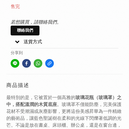
售完
若想購買，請聯絡我們。
聯絡我們
送貨方式
分享到
商品描述
最特別的是，它被置於一個高雅的
玻璃花瓶（玻璃罩）
之
中，搭配溫潤的
木質底座
。玻璃罩不僅能防塵，完美保護
花材不受潮濕或灰塵影響，更將這份美感昇華為一件精緻
的藝術品，讓藍色聖誕樹在柔和的光線下閃爍著低調的光
芒。不論是放在書桌、床頭櫃、辦公桌，還是在窗台邊，