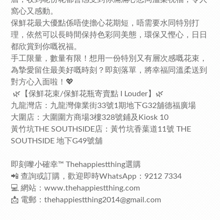
窩心又感動。
保鮮花最大優點係唔使擔心花期短，唔需要水同特別打
理，依然可以長時間保持色彩同美態，環保又慳心，日日
都欣賞到你嘅祝福。
手工限量，數量有限！想用一份特別又有層次感嘅花束，
為摯愛留住最美好嘅時刻？即刻落單，將幸福同溫柔送到
對方心入面啦！💖
🌿【保鮮花束/保鮮花瓶寄賣點 I Louder】🌿
九龍灣店：九龍灣偉業街33號1期地下G32舖德福廣場
大圍店：大圍圍方商場3樓328號鋪及Kiosk 10
黃竹坑THE SOUTHSIDE店：黃竹坑香葉道11號 THE
SOUTHSIDE 地下G49號舖
即刻嚟小確幸™ Thehappiestthing選購
📲 查詢或訂購，歡迎即時WhatsApp：9212 7334
💻 網站：www.thehappiestthing.com
📩 電郵：thehappiestthing2014@gmail.com