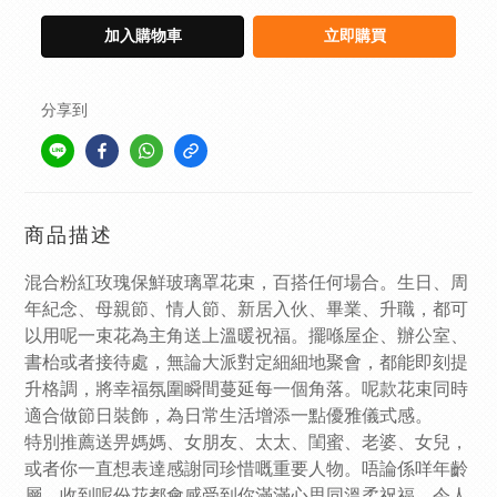
加入購物車
立即購買
分享到
商品描述
混合粉紅玫瑰保鮮玻璃罩花束，百搭任何場合。生日、周
年紀念、母親節、情人節、新居入伙、畢業、升職，都可
以用呢一束花為主角送上溫暖祝福。擺喺屋企、辦公室、
書枱或者接待處，無論大派對定細細地聚會，都能即刻提
升格調，將幸福氛圍瞬間蔓延每一個角落。呢款花束同時
適合做節日裝飾，為日常生活增添一點優雅儀式感。
特別推薦送畀媽媽、女朋友、太太、閨蜜、老婆、女兒，
或者你一直想表達感謝同珍惜嘅重要人物。唔論係咩年齡
層，收到呢份花都會感受到你滿滿心思同溫柔祝福，令人