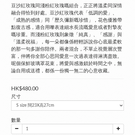
豆沙紅玫瑰同淺粉紅玫瑰嘅組合，正正將溫柔同深情
融合得恰到好處。豆沙紅玫瑰代表「低調的愛」、
「成熟的感情」同「歷久彌新嘅珍惜」，花色優雅帶
點復古感，適合用嚟表達細水長流嘅愛意或者對摯友
嘅珍重。而淺粉紅玫瑰則象徵「純真」、「感謝」與
「溫柔祝福」，每一朵都像係輕輕訴說你心底最柔軟
的那一句多謝你陪伴。兩者混合，不單止視覺層次豐
富，仲將你全部心思同愛意一次過表達得淋漓盡致。
呢個保鮮玻璃罩花束，將愛與感激鎖於時間之中，無
論自用或送禮，都係一份獨一無二的心意收藏。
HK$480.00
尺寸
數量