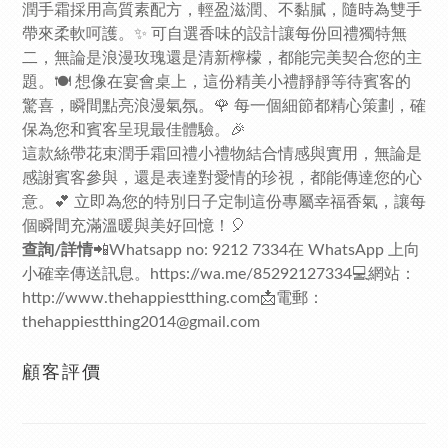
潤手霜採用高質素配方，輕盈滋潤、不黏膩，隨時為雙手
帶來柔軟呵護。✨ 可自選香味的設計讓每份回禮獨特無
二，無論是浪漫玫瑰還是清新檸檬，都能完美契合您的主
題。🍽️ 想像在宴會桌上，這份精美小禮靜靜等待賓客的
驚喜，瞬間點亮浪漫氣氛。🌹 每一個細節都精心策劃，確
保為您和賓客呈現最佳體驗。🎉
這款絲帶花束潤手霜回禮小禮物結合情感與實用，無論是
感謝賓客參與，還是表達對愛情的珍視，都能傳達您的心
意。💕 立即為您的特別日子定制這份專屬幸福香氣，讓每
個瞬間充滿溫暖與美好回憶！🎈
查詢/詳情
📲Whatsapp no: 9212 7334在 WhatsApp 上向
小確幸傳送訊息。
https://wa.me/85292127334
💻網站：
http://www.thehappiestthing.com
📩電郵：
thehappiestthing2014@gmail.com
顧客評價