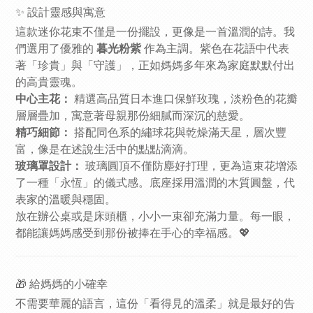
✨ 設計靈感與寓意
這款迷你花束不僅是一份擺設，更像是一首溫潤的詩。我
們選用了優雅的
暮光粉紫
作為主調。紫色在花語中代表
著「珍貴」與「守護」，正如媽媽多年來為家庭默默付出
的高貴靈魂。
中心主花：
精選高品質日本進口保鮮玫瑰，淡粉色的花瓣
層層疊加，寓意著母親那份細膩而深沉的慈愛。
精巧細節：
搭配同色系的繡球花與乾燥滿天星，層次豐
富，像是在述說生活中的點點滴滴。
玻璃罩設計：
玻璃圓頂不僅防塵好打理，更為這束花增添
了一種「永恆」的儀式感。底座採用溫潤的木質圓盤，代
表家的溫暖與穩固。
放在辦公桌或是床頭櫃，小小一束卻充滿力量。每一眼，
都能讓媽媽感受到那份被捧在手心的幸福感。💖
🎁 給媽媽的小確幸
不需要華麗的語言，這份「看得見的溫柔」就是最好的告