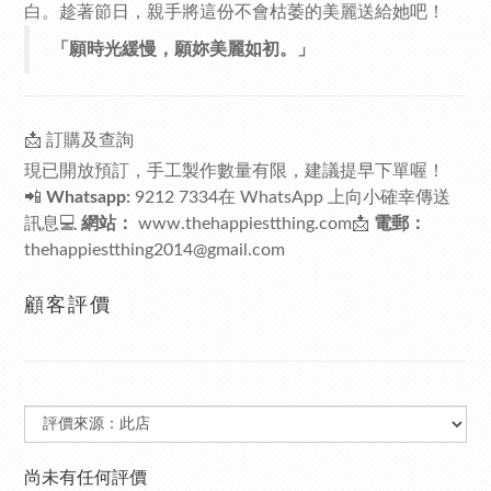
白。趁著節日，親手將這份不會枯萎的美麗送給她吧！
「願時光緩慢，願妳美麗如初。」
📩 訂購及查詢
現已開放預訂，手工製作數量有限，建議提早下單喔！
📲
Whatsapp:
9212 7334
在 WhatsApp 上向小確幸傳送
訊息
💻
網站：
www.thehappiestthing.com
📩
電郵：
thehappiestthing2014@gmail.com
顧客評價
尚未有任何評價