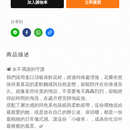
加入購物車
立即購買
分享到
商品描述
🕊️ 永不凋謝的守護
我們採用進口頂級保鮮花材，經過特殊處理後，花瓣依然
保持著真花的柔軟觸感與自然姿態，卻能陪伴在你身邊良
久。就像某些珍貴的情誼，不需要每天轟轟烈烈，卻能經
得起時間的淘洗，在歲月裡安靜地綻放。
搭配了層次感的同色系包裝紙與柔軟緞帶，這份禮物送給
最親愛的她，或是放在自己的辦公桌、床頭櫃，都是一份
最精緻的日常儀式感。讓這份「小確幸」，成為你生活中
最療癒的風景。🌿