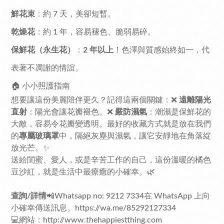
鮮花束
：約 7 天，美卻短暫。
乾燥花
：約 1 年，容易褪色、脆弱易碎。
保鮮花（永生花）
：
2 年以上
！色澤與質感始終如一，代
表著不凋謝的情誼。
🏠 小小照護指南
想要讓這份美麗陪伴更久？記得這兩個關鍵：❌
遠離陽光
直射
：陽光會讓花瓣褪色。❌
嚴防濕氣
：潮濕是保鮮花的
大敵，容易令花瓣變透明。最好的收藏方式就是放在我們
的
專屬玻璃罩
中，隔絕灰塵與濕氣，讓它安靜地在角落綻
放光芒。✨
送給閨蜜、愛人，或是辛苦工作的自己，這份溫暖的橘色
豆沙紅，就是生活中最療癒的小確幸。🌿
查詢/詳情
📲Whatsapp no: 9212 7334在 WhatsApp 上向
小確幸傳送訊息。
https://wa.me/85292127334
💻網站：
http://www.thehappiestthing.com