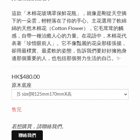
這款「木棉花玻璃罩保鮮花瓶」，就像是剛從天空摘
下的一朵雲，輕輕落在了你的手心。主花選用了軟綿
綿的天然木棉花（Cotton Flower），它毛茸茸的觸
感，自帶一種治癒人心的力量。在花語中，木棉花代
表著「珍惜眼前人」。它不像豔麗的花朵那樣張揚，
卻用最樸實、最柔軟的姿態，告訴我們要好好擁抱身
邊那個重要的人，也包括那個努力生活的自己。✨
HK$480.00
原木底座
售完
若想購買，請聯絡我們。
聯絡我們