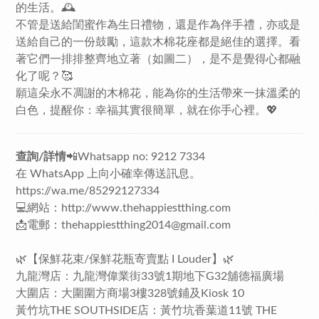
的生活。🕰️
不管是送給閨蜜作為生日禮物，還是作為伴手禮，亦或是
送給自己的一份鼓勵，這款木棉花座都是絕佳的選擇。看
著它們一排排整齊地立著（如圖二），是不是覺得心都融
化了呢？🥰
願這朵永不凋謝的木棉花，能為你的生活帶來一抹溫柔的
白色，提醒你：幸福其實很簡單，就在你手心裡。💖
查詢/詳情
📲Whatsapp no: 9212 7334
在 WhatsApp 上向小確幸傳送訊息。
https://wa.me/85292127334
💻網站：
http://www.thehappiestthing.com
📩電郵：thehappiestthing2014@gmail.com
🌿【保鮮花束/保鮮花瓶寄賣點 I Louder】🌿
九龍灣店：九龍灣偉業街33號1期地下G32舖德福廣場
大圍店：大圍圍方商場3樓328號鋪及Kiosk 10
黃竹坑THE SOUTHSIDE店：黃竹坑香葉道11號 THE