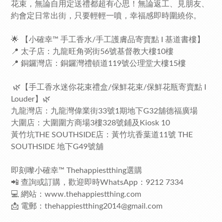
花束，無論自用定送禮都超有心思！無論返工、見朋友、
約會定日常出街，只要輕輕一噴，幸福感即時圍繞你。
🌟 【小確幸™ 手工香水/手工護膚品寄賣點 I 基道書樓】
📍 太子店：九龍旺角弼街56號基督教大樓10樓
📍 銅鑼灣店：銅鑼灣禮頓道119號公理堂大樓15樓
🌿【手工香水迷你花束禮盒/保鮮花束/保鮮花瓶寄賣點 I
Louder】🌿
九龍灣店：九龍灣偉業街33號1期地下G32舖德福廣場
大圍店：大圍圍方商場3樓328號鋪及Kiosk 10
黃竹坑THE SOUTHSIDE店：黃竹坑香葉道11號 THE
SOUTHSIDE 地下G49號舖
即刻嚟小確幸™ Thehappiestthing選購
📲 查詢或訂購，歡迎即時WhatsApp：9212 7334
💻 網站：
www.thehappiestthing.com
📩 電郵：
thehappiestthing2014@gmail.com