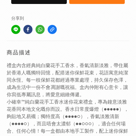
分享到
商品描述
禮盒內含經典純白蘭花手工香水，香氣清新淡雅，帶住屬
於香港人嘅獨特回憶，配搭迷你保鮮花束，花語寓意純潔
同永恆。每一枝保鮮花都經過專業處理，持久保存色澤，
成為生活中一份不會凋謝嘅祝福。盒內仲附有心意卡，讓
你寫低專屬訊息，將愛意細緻傳遞。
小確幸™純白蘭花手工香水迷你花束禮盒，專為鐘意淡雅
花香同本地文化嘅你而設。香水日常度爆燈（●●●●●），
夠貼地又易襯；獨特度高（●●●●○），香氣淡雅清新
（●●●●○），而且唔會太濃郁（●●○○○），適合任何場
合、任何心情！每一盒都由本地手工製作，配上迷你保鮮