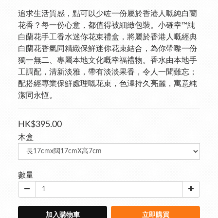
追求生活質感，點可以少咗一份屬於香港人嘅純白蘭
花香？每一份心意，都值得被細緻包裝。小確幸™純
白蘭花手工香水迷你花束禮盒，將屬於香港人嘅經典
白蘭花香氣同精緻保鮮迷你花束結合，為你帶嚟一份
獨一無二、專屬本地文化嘅幸福禮物。香水由本地手
工調配，清新淡雅，帶有淡淡果香，令人一聞難忘；
配搭經專業保鮮處理嘅花束，色澤持久亮麗，寓意純
潔同永恆。
HK$395.00
木盒
數量
加入購物車
立即購買