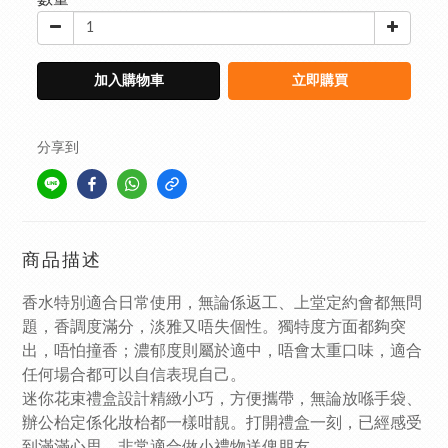
加入購物車
立即購買
分享到
商品描述
香水特別適合日常使用，無論係返工、上堂定約會都無問
題，香調度滿分，淡雅又唔失個性。獨特度方面都夠突
出，唔怕撞香；濃郁度則屬於適中，唔會太重口味，適合
任何場合都可以自信表現自己。
迷你花束禮盒設計精緻小巧，方便攜帶，無論放喺手袋、
辦公枱定係化妝枱都一樣咁靚。打開禮盒一刻，已經感受
到滿滿心思，非常適合做小禮物送俾朋友。