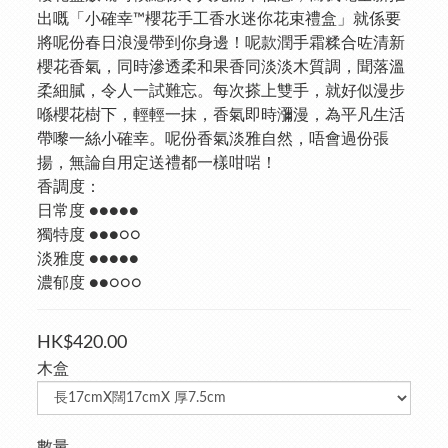
出嘅「小確幸™櫻花手工香水迷你花束禮盒」就係要
將呢份春日浪漫帶到你身邊！呢款潤手霜糅合咗清新
櫻花香氣，同時滲透柔和果香同淡淡木質調，聞落溫
柔細膩，令人一試難忘。每次搽上雙手，就好似漫步
喺櫻花樹下，輕輕一抹，香氣即時瀰漫，為平凡生活
帶嚟一絲小確幸。呢份香氣淡雅自然，唔會過份張
揚，無論自用定送禮都一樣咁啱！
香調度：
日常度 ●●●●●
獨特度 ●●●○○
淡雅度 ●●●●●
濃郁度 ●●○○○
HK$420.00
木盒
數量