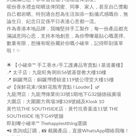
呢份香水禮盒啱晒送俾閨蜜、同事、家人，甚至自己獎勵
自己都岩晒。特別適合想為生活加添一點儀式感嘅你，無
論生日、紀念日定係平日表達心意都一流。
作為香港本地品牌，我哋堅持手工製作，每一份產品都充
滿誠意同心思，支持本地創意，為你帶嚟最貼心嘅選擇。
數量有限，想擁有呢份屬於你嘅小確幸，記得即刻落單
啦！✨
🌟 【小確幸™ 手工香水/手工護膚品寄賣點 I 基道書樓】
📍 太子店：九龍旺角弼街56號基督教大樓10樓
📍 銅鑼灣店：銅鑼灣禮頓道119號公理堂大樓15樓
🌿【保鮮花束/保鮮花瓶寄賣點 I Louder】🌿
九龍灣店：九龍灣偉業街33號1期地下G32舖德福廣場
大圍店：大圍圍方商場3樓328號鋪及Kiosk 10
黃竹坑THE SOUTHSIDE店：黃竹坑香葉道11號 THE
SOUTHSIDE 地下G49號舖
即刻嚟小確幸™ Thehappiestthing選購
📲 查詢或訂購，📸 截圖產品，直接WhatsApp聯絡我哋！