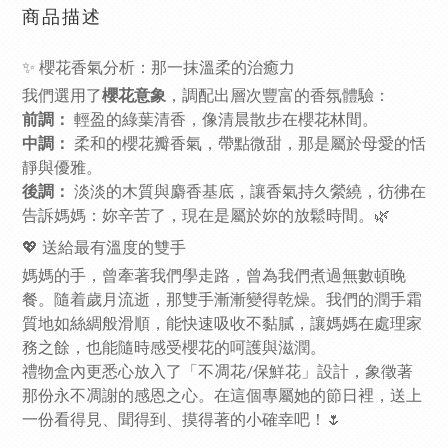
商品描述
✨ 櫻花香氣分析：那一抹溫柔的治癒力
我們選用了
櫻花意象
，調配出層次豐富的香氛體驗：
前調：
輕盈的綠葉清香，像清晨散步在櫻花林間。
中調：
柔和的櫻花瓣香氣，帶點微甜，那是屬於母愛的恬
靜與優雅。
後調：
淡淡的木質與麝香基底，讓香氣持久縈繞，彷彿在
告訴媽媽：妳辛苦了，現在是屬於妳的放鬆時間。🌿
💖 送給最有溫度的雙手
媽媽的手，曾牽著我們學走路，曾為我們煮過無數頓晚
餐。隨着歲月流逝，那雙手漸漸變得乾燥。我們的潤手霜
質地如絲綢般滑順，能快速吸收不黏膩，讓媽媽在處理家
務之餘，也能隨時感受櫻花的呵護與滋潤。
禮物盒內更悉心放入了「不凋花/保鮮花」設計，象徵著
那份永不凋謝的感恩之心。在這個專屬她的節日裡，送上
一份看得見、聞得到、摸得著的小確幸吧！🌷