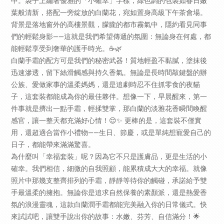
中。袋子上繡著優雅的「小確幸」字樣，綠色調的包裝如春日嫩
葉般清新，搭配一旁綻放的白蘭花，宛如置身高級下午茶會場。
背景是落地窗外的高樓景觀，朦朧的都市霧氣中，隱約看見同事
們的輕鬆身影——這就是我們希望傳遞的氛圍：無論身在何處，都
能輕鬆享受到奢華的護手時光。☕🌿
白蘭手霜的配方可是我們的秘密武器！質地輕盈不黏膩，塗抹後
迅速滲透，留下絲滑觸感與持久香氣。無論是長時間敲鍵盤的辦
公族、愛做家事的溫柔媽媽，還是追劇時忍不住抓零食的夜貓
子，這套裝都能成為你的最佳夥伴。想像一下，早晨醒來，第一
件事就是擠出一點手霜，輕揉雙掌，那白蘭的淡雅花香瞬間喚醒
感官，讓一整天都充滿好心情！😌✨ 更棒的是，這套裝不僅實
用，還超適合當作小禮物——生日、節慶，或是單純想寵愛自己的
日子，都能帶來滿滿驚喜。
為什麼叫「幸福套裝」呢？因為它不只是護膚品，更是生活的小
確幸。我們相信，細微的自我照顧，能累積成大大的幸福。就像
照片中那幾支整齊排列的手霜，靜靜等待你的觸碰，承諾給予雙
手最溫柔的擁抱。無論你是追求自然保養的素顏派，還是熱愛香
氛的浪漫靈魂，這款白蘭潤手霜都能完美融入你的日常儀式。快
來試試吧，讓雙手說出你的故事：水嫩、芬芳、自信滿分！🌟