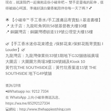
現在，就讓我們一起擁抱這份小確幸吧～ 雙手是靈魂的延伸，值
得被細心呵護。準備好讓白蘭香氣陪伴你每一天了嗎？💕
🌟 【小確幸™ 手工香水/手工護膚品寄賣點 I 基道書樓】
📍 太子店：九龍旺角弼街56號基督教大樓10樓
📍 銅鑼灣店：銅鑼灣禮頓道119號公理堂大樓15樓
🌿【手工香水迷你花束禮盒 /保鮮花束/保鮮花瓶寄賣點 I
Louder】🌿
九龍灣店：九龍灣偉業街33號1期地下G32舖德福廣場
大圍店：大圍圍方商場3樓328號鋪及Kiosk 10
黃竹坑THE SOUTHSIDE店：黃竹坑香葉道11號 THE
SOUTHSIDE 地下G49號舖
查詢/詳情
📲Whatsapp no: 9212 7334
在 WhatsApp 上向小確幸傳送訊息。
https://wa.me/85292127334
💻網站：http://www.thehappiestthing.com