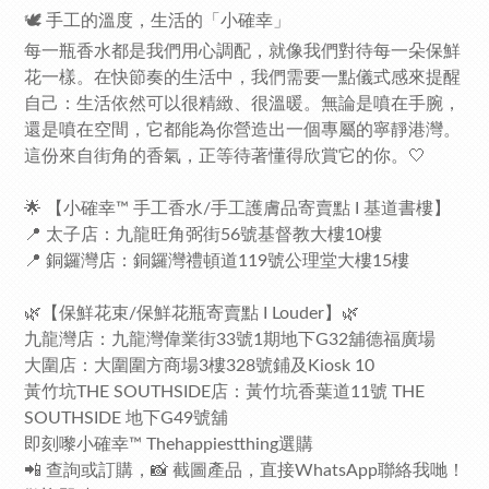
🕊️ 手工的溫度，生活的「小確幸」
每一瓶香水都是我們用心調配，就像我們對待每一朵保鮮
花一樣。在快節奏的生活中，我們需要一點儀式感來提醒
自己：生活依然可以很精緻、很溫暖。無論是噴在手腕，
還是噴在空間，它都能為你營造出一個專屬的寧靜港灣。
這份來自街角的香氣，正等待著懂得欣賞它的你。🤍
🌟 【小確幸™ 手工香水/手工護膚品寄賣點 I 基道書樓】
📍 太子店：九龍旺角弼街56號基督教大樓10樓
📍 銅鑼灣店：銅鑼灣禮頓道119號公理堂大樓15樓
🌿【保鮮花束/保鮮花瓶寄賣點 I Louder】🌿
九龍灣店：九龍灣偉業街33號1期地下G32舖德福廣場
大圍店：大圍圍方商場3樓328號鋪及Kiosk 10
黃竹坑THE SOUTHSIDE店：黃竹坑香葉道11號 THE
SOUTHSIDE 地下G49號舖
即刻嚟小確幸™ Thehappiestthing選購
📲 查詢或訂購，📸 截圖產品，直接WhatsApp聯絡我哋！