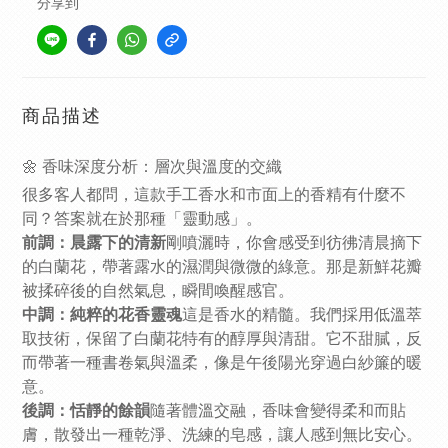
分享到
商品描述
🌼 香味深度分析：層次與溫度的交織
很多客人都問，這款手工香水和市面上的香精有什麼不
同？答案就在於那種「靈動感」。
前調：晨露下的清新
剛噴灑時，你會感受到彷彿清晨摘下
的白蘭花，帶著露水的濕潤與微微的綠意。那是新鮮花瓣
被揉碎後的自然氣息，瞬間喚醒感官。
中調：純粹的花香靈魂
這是香水的精髓。我們採用低溫萃
取技術，保留了白蘭花特有的醇厚與清甜。它不甜膩，反
而帶著一種書卷氣與溫柔，像是午後陽光穿過白紗簾的暖
意。
後調：恬靜的餘韻
隨著體溫交融，香味會變得柔和而貼
膚，散發出一種乾淨、洗練的皂感，讓人感到無比安心。