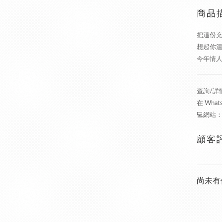
商品
把這份充
想起你
今年情
查詢/詳情 
在 Wha
💻網站
顧客
尚未有