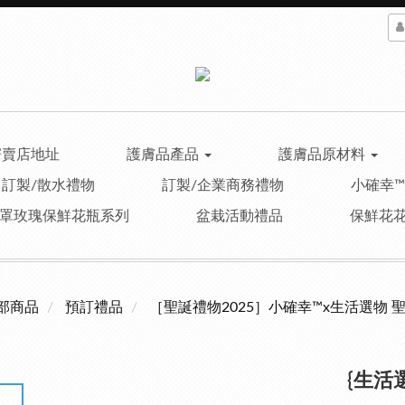
寄賣店地址
護膚品產品
護膚品原材料
訂製/散水禮物
訂製/企業商務禮物
小確幸
罩玫瑰保鮮花瓶系列
盆栽活動禮品
保鮮花
部商品
預訂禮品
［聖誕禮物2025］小確幸™x生活選物 
{生活