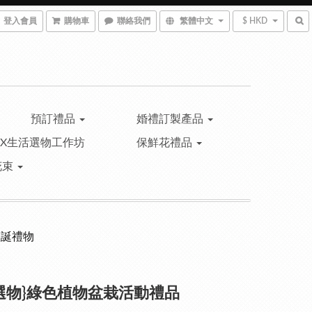
登入會員
購物車
聯絡我們
繁體中文
$ HKD
預訂禮品
婚禮訂製產品
™X生活選物工作坊
保鮮花禮品
花束
聖誕禮物
選物}綠色植物盆栽活動禮品