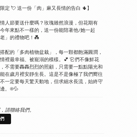
限定 💘 送一份「肉」麻又長情的告白 🌵】
情人節要送什麼嗎？玫瑰雖然浪漫，但花期有
今年來點不一樣的，送一份能陪著他/她一起
老」的禮物吧！💑
搭配的「多肉植物盆栽」，每一顆都飽滿圓潤，
情裡最幸福、被寵溺的模樣。💕 它們不像鮮花
，不需要轟轟烈烈的照顧，只需要一點點陽光和
能在歲月裡安靜生長。這是不是像極了我們嚮往
不一定要每天驚天動地，但求細水長流，始終守
。☀️💦
，請聯絡我們。
們