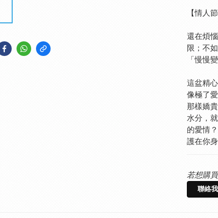
【情人節
還在煩惱
限；不如
「慢慢變
這盆精心
像極了愛
那樣嬌貴
水分，就
的愛情？
護在你身邊
若想購買
聯絡我